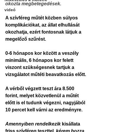
okozta megbetegedések.
videó
A szívféreg műtét közben súlyos 
komplikációkat, az állat elhullását 
okozhatja, ezért fontosnak látjuk a 
megelőző szűrést.
0-6 hónapos kor között a veszély 
minimális, 
6 hónapos kor felett
viszont 
szükségesnek tartjuk
 a 
vizsgálatot műtéti beavatkozás előtt.
A vérből végzett teszt ára 8.500 
forint, melyet közvetlenül a műtét 
előtt is el tudunk végezni, nagyjából 
10 percet kell várni az eredményre.
Amennyiben rendelkezik
 kisállata 
friss szívféreg teszttel, 
kérem hozza 