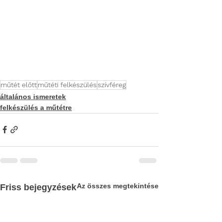
műtét előtt
műtéti felkészülés
szívféreg
általános ismeretek
felkészülés a műtétre
Az összes megtekintése
Friss bejegyzések