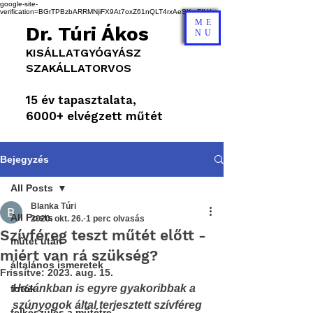
google-site-
verification=BGrTPBzbARRMNjiFX9At7oxZ61nQLT4rxAeSKmFILYg
ME
Dr. Túri Ákos
NU
KISÁLLATGYÓGYÁSZ
SZAKÁLLATORVOS
15 év tapasztalata,
6000+ elvégzett műtét
Bejegyzés
All Posts
Blanka Túri
All Posts
2020. okt. 26.
1 perc olvasás
Szívféreg teszt műtét előtt -
műtét után
miért van rá szükség?
általános ismeretek
Frissítve:
2023. aug. 15.
Hazánkban is egyre gyakoribbak a 
fotók
szúnyogok által terjesztett szívféreg 
felkészülés a műtétre