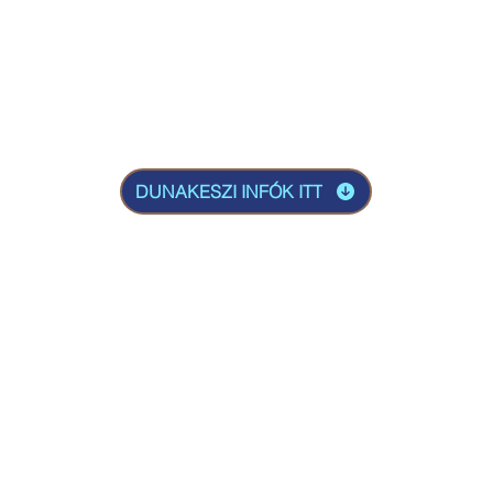
Műtéti helyszín
E
gy
KECSKEMÉT
szate
2434
Búzavirág u. 46.
DUNAKESZI INFÓK ITT
Facebook oldalunk: