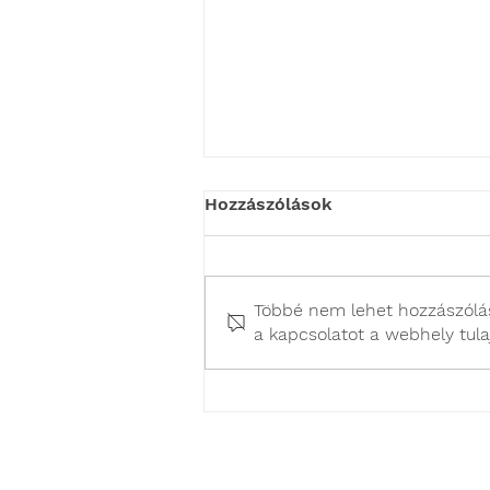
Hozzászólások
Többé nem lehet hozzászólás
a kapcsolatot a webhely tula
Miért válasszuk a
laparoszkópos
ivartalanítást?
E