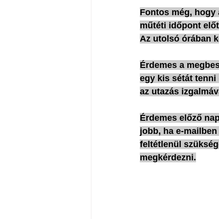
Fontos még, hogy a 
műtéti időpont előt
Az utolsó órában k
Érdemes a megbeszé
egy kis sétát tenni 
az utazás izgalmáv
Érdemes előző napon
jobb, ha e-mailben
feltétlenül szüksé
megkérdezni.