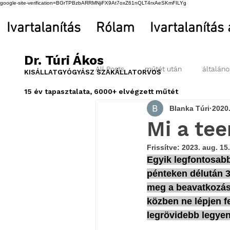
google-site-verification=BGrTPBzbARRMNjiFX9At7oxZ61nQLT4rxAeSKmFILYg
Ivartalanítás
Rólam
Ivartalanítás
Dr. Túri Ákos
All Posts
műtét után
általáno
KISÁLLATGYÓGYÁSZ SZAKÁLLATORVOS
15 év tapasztalata, 6000+ elvégzett műtét
Blanka Túri
2020.
Mi a te
Frissítve:
2023. aug. 15.
Egyik legfontosabb
pénteken délután 3
meg a beavatkozásr
közben ne lépjen fe
legrövidebb legyen