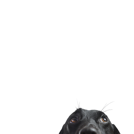
Műtéti időpontok
online fogalással va
telefonon: 06 30 843 
H-P 12:00-15:00