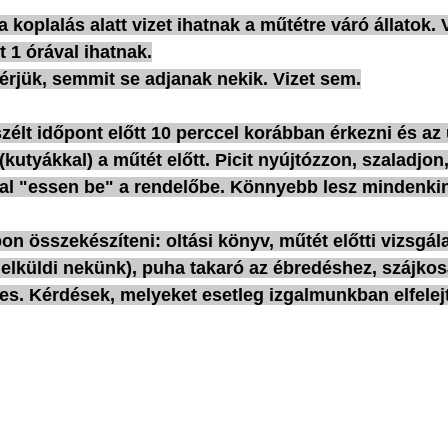
koplalás alatt vizet ihatnak a műtétre váró állatok. V
t 1 órával ihatnak.
érjük, semmit se adjanak nekik. Vizet sem.
lt időpont előtt 10 perccel korábban érkezni és az 
(kutyákkal) a műtét előtt. Picit nyújtózzon, szaladjon, 
al "essen be" a rendelőbe. Könnyebb lesz mindenki
 összekészíteni: oltási könyv, műtét előtti vizsgálat
 elküldi nekünk), puha takaró az ébredéshez, szájkos
ges. Kérdések, melyeket esetleg izgalmunkban elfelej