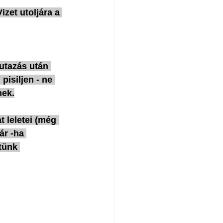
izet utoljára a 
utazás után 
pisiljen - ne 
nek.
 leletei (még 
ár -ha 
tünk 