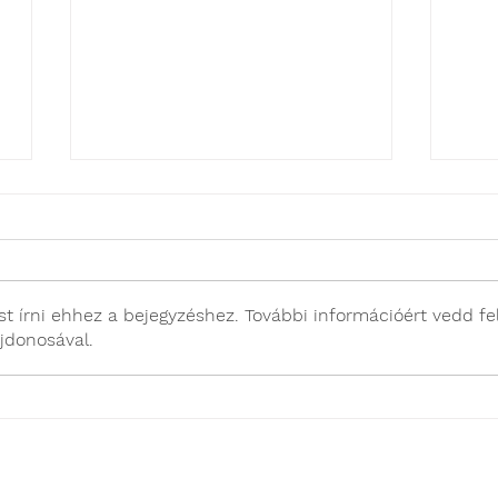
t írni ehhez a bejegyzéshez. További információért vedd fe
jdonosával.
Laparoszkópos sebek -
Trü
Képgaléria
kop
mac
LÉRHETŐSÉGÜ