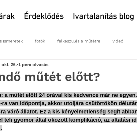
 árak
Érdeklődés
Ivartalanítás blog
s ismeretek
fotók
felkészülés a műtétre
videó
 okt. 26.
1 perc olvasás
endő műtét előtt?
: a műtét előtt 24 órával kis kedvence már ne egyen.
-ra van időpontja, akkor utoljára csütörtökön délután
a váró állatot. Ez a kis kényelmetlenség segít abba
l teli gyomor által okozott komplikáció, az altatási id
.