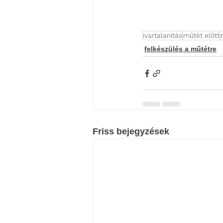
ivartalanítás
műtét előtt
felkészülés a műtétre
Friss bejegyzések