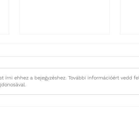
t írni ehhez a bejegyzéshez. További információért vedd fe
jdonosával.
Miért kíméletes a
Lap
laparoszkópos
Képg
ivartalanítás?
LÉRHETŐSÉGÜ