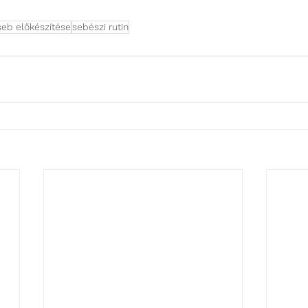
seb előkészítése
sebészi rutin