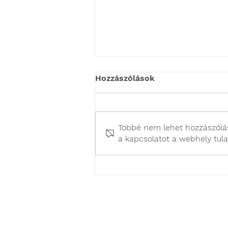
Hozzászólások
Többé nem lehet hozzászólás
a kapcsolatot a webhely tula
Miért ivarzik ivartalanítás
után a nőstény macska?
E