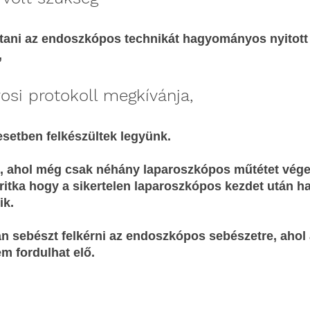
tani az endoszkópos technikát hagyományos nyitott 
,
osi protokoll megkívánja,
setben felkészültek legyünk.
, ahol még csak néhány laparoszkópos műtétet vége
ritka hogy a sikertelen laparoszkópos kezdet után 
ik.
n sebészt felkérni az endoszkópos sebészetre, ahol a
em fordulhat elő.