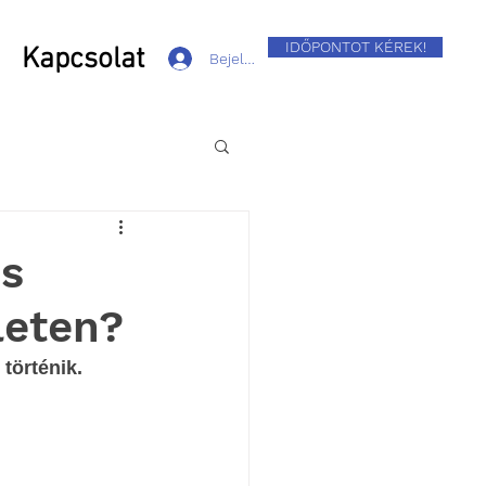
IDŐPONTOT KÉREK!
Kapcsolat
Bejelentkezés
is
leten?
történik.