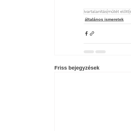
ivartalanítás
műtét előtt
általános ismeretek
Friss bejegyzések