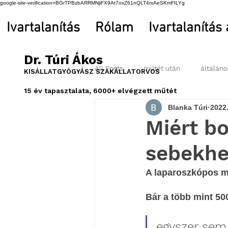
google-site-verification=BGrTPBzbARRMNjiFX9At7oxZ61nQLT4rxAeSKmFILYg
Ivartalanítás
Rólam
Ivartalanítás
Dr. Túri Ákos
All Posts
műtét után
általáno
KISÁLLATGYÓGYÁSZ SZAKÁLLATORVOS
15 év tapasztalata, 6000+ elvégzett műtét
Blanka Túri
2022.
Miért bo
sebekhe
A laparoszkópos mű
Bár a több mint 50
egyszer sem