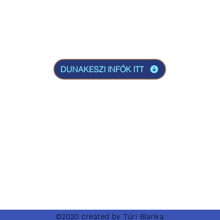
Műtéti helyszín
E
gy
KECSKEMÉT
szate
2434
Búzavirág u. 46.
DUNAKESZI INFÓK ITT
Facebook oldalunk:
©2020 created by Túri Blanka