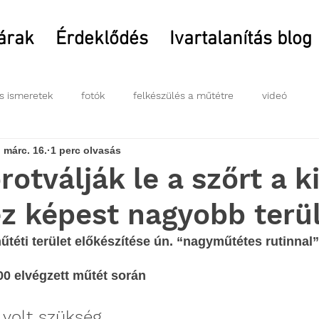
 árak
Érdeklődés
Ivartalanítás blog
s ismeretek
fotók
felkészülés a műtétre
videó
 márc. 16.
1 perc olvasás
rotválják le a szőrt a k
z képest nagyobb terü
téti terület előkészítése ún. “nagyműtétes rutinnal” 
00 elvégzett műtét során
 volt szükség