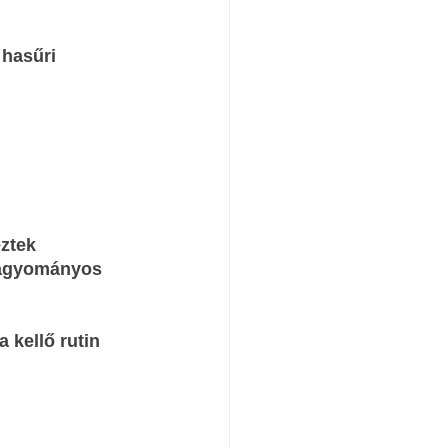
hasűri 
ztek 
hagyományos 
 kellő rutin 