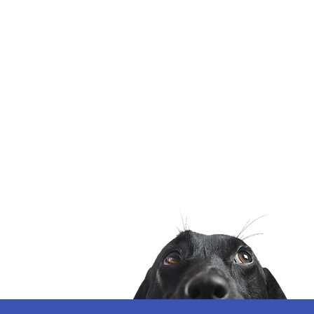
Műtéti időpontok
online fogalással va
telefonon: 06 30 843 
H-P 12:00-15:00