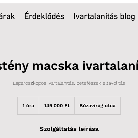
 árak
Érdeklődés
Ivartalanítás blog
tény macska ivartalan
Laparoszkópos ivartalanítás, petefészek eltávolítás
145 000
magyar
1 óra
1
145 000 Ft
Búzavirág utca
forint
ó
r
Szolgáltatás leírása