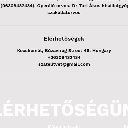
i (06308432434). Operáló orvos: Dr Túri Ákos kisállatgyó
szakállatorvos
Elérhetőségek
Kecskemét, Búzavirág Street 46, Hungary
+36308432434
szatelitvet@gmail.com
LÉRHETŐSÉGÜ
Műtéti helyszín
E