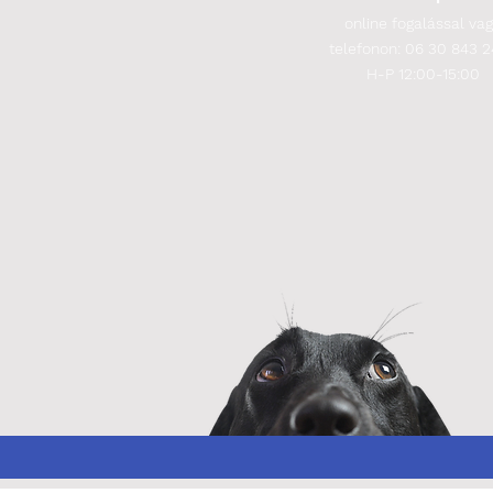
online fogalással va
telefonon: 06 30 843 
H-P 12:00-15:00