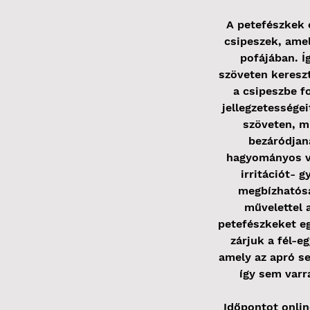
A petefészkek e
csipeszek, ame
pofájában. Í
szöveten keresz
a csipeszbe f
jellegzetessége
szöveten, m
bezáródjan
hagyományos va
irritációt- 
megbízhatósá
művelettel 
petefészkeket eg
zárjuk a fél-e
amely az apró se
így sem varr
Időpontot onlin