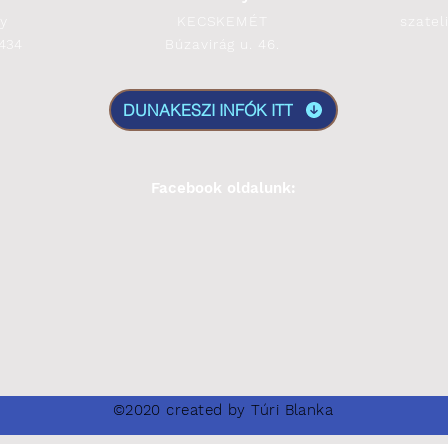
gy
KECSKEMÉT
szate
2434
Búzavirág u. 46.
DUNAKESZI INFÓK ITT
Facebook oldalunk:
©2020 created by Túri Blanka