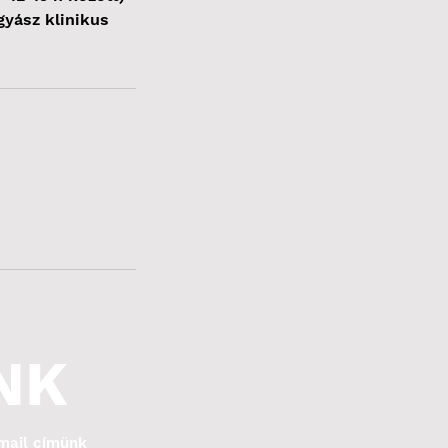
gyász klinikus
NK
mail címünk