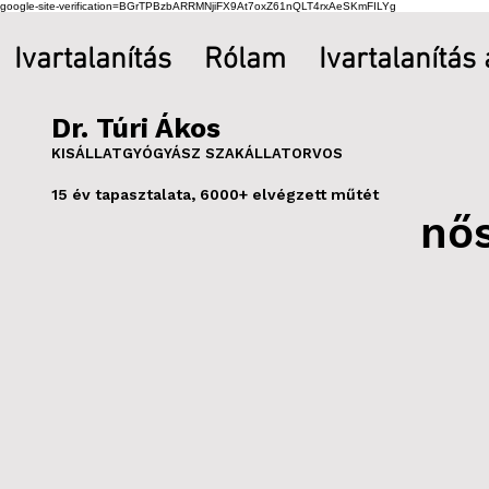
google-site-verification=BGrTPBzbARRMNjiFX9At7oxZ61nQLT4rxAeSKmFILYg
Ivartalanítás
Rólam
Ivartalanítás
Dr. Túri Ákos
KISÁLLATGYÓGYÁSZ SZAKÁLLATORVOS
15 év tapasztalata, 6000+ elvégzett műtét
nős