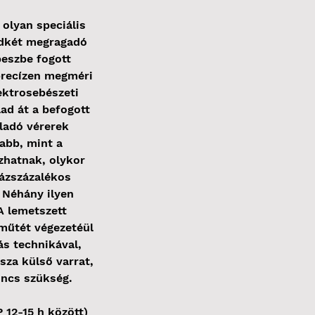
 olyan speciális
ndkét megragadó
peszbe fogott
precízen megméri
ektrosebészeti
ad át a befogott
ladó vérerek
abb, mint a
zhatnak, olykor
zázszázalékos
 Néhány ilyen
A lemetszett
 műtét végezetéül
ás technikával,
sza külső varrat,
incs szükség.
 12-15 h között)