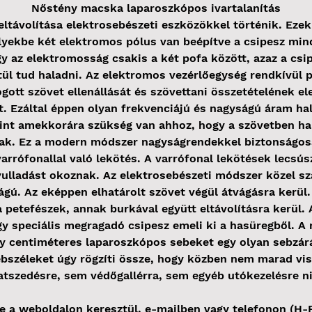
Nőstény macska laparoszkópos ivartalanítás
ltávolítása elektrosebészeti eszközökkel történik. Ezek
lyekbe két elektromos pólus van beépítve a csipesz mi
gy az elektromosság csakis a két pofa között, azaz a csi
tül tud haladni. Az elektromos vezérlőegység rendkívül 
ogott szövet ellenállását és szövettani összetételének el
it. Ezáltal éppen olyan frekvenciájú és nagyságú áram hal
int amekkorára szükség van ahhoz, hogy a szövetben ha
ak. Ez a modern módszer nagyságrendekkel biztonságos
rrófonallal való lekötés. A varrófonal lekötések lecsús
gyulladást okoznak. Az elektrosebészeti módszer közel s
gú. Az eképpen elhatárolt szövet végül átvágásra kerül.
a petefészek, annak burkával együtt eltávolításra kerül. 
y speciális megragadó csipesz emeli ki a hasüregből. A
gy centiméteres laparoszkópos sebeket egy olyan sebzár
bszéleket úgy rögzíti össze, hogy közben nem marad vis
atszedésre, sem védőgallérra, sem egyéb utókezelésre n
e a weboldalon keresztül, e-mailben vagy telefonon (H-P