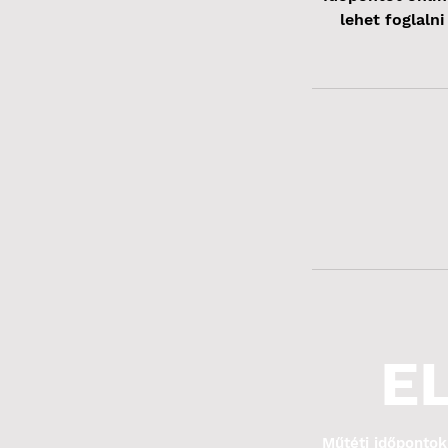
lehet foglaln
E
Műtéti időpontok